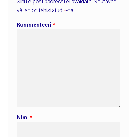
Sinu e-postiaadressi ei avaldata.
Nõutavad
väljad on tähistatud
*
-ga
Kommenteeri
*
Nimi
*