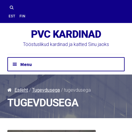
Skip
Skip
to
to
Otsi:
EST
FIN
navigation
content
PVC KARDINAD
Tööstuslikud kardinad ja katted Sinu jaoks
Menu
Hinnapäring
Kontakt
Esileht
/
Tugevdusega
/ tugevdusega
Paigaldus
TUGEVDUSEGA
PVC Kardinad
E-Pood