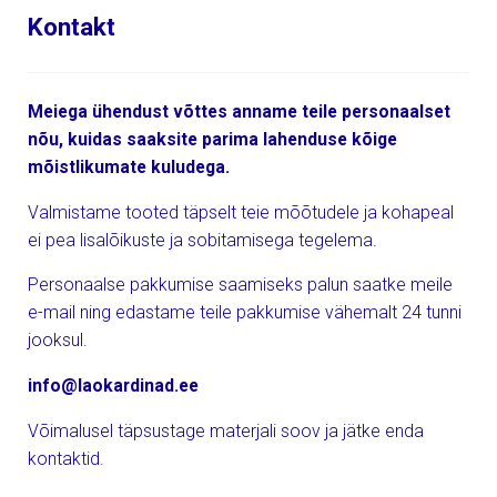
Kontakt
Meiega ühendust võttes anname teile personaalset
nõu, kuidas saaksite parima lahenduse kõige
mõistlikumate kuludega.
Valmistame tooted täpselt teie mõõtudele ja kohapeal
ei pea lisalõikuste ja sobitamisega tegelema.
Personaalse pakkumise saamiseks palun saatke meile
e-mail ning edastame teile pakkumise vähemalt 24 tunni
jooksul.
info@laokardinad.ee
Võimalusel täpsustage materjali soov ja jätke enda
kontaktid.