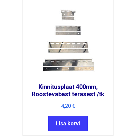
Kinnitusplaat 400mm,
Roostevabast terasest /tk
4,20
€
Lisa korvi