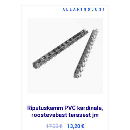
ALLAHINDLUS!
Riputuskamm PVC kardinale,
roostevabast terasest jm
Algne
Current
17,00
€
13,20
€