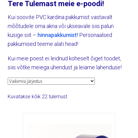
Tere Tulemast meie e-poodi!
Kui soovite PVC kardina pakkumist vastavalt
mõõtudele oma akna või ukseavale siis palun
küsige siit –
hinnapakkumist!
Personaalsed
pakkumised teeme alati head!
Kui meie poest ei leidnud koheselt õiget toodet,
siis võtke meiega ühendust ja leiame lahenduse!
Kuvatakse kõik 22 tulemust