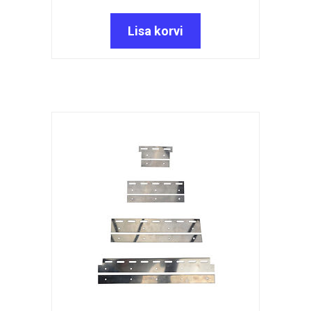
hind
price
oli:
is:
Lisa korvi
17,00 €.
13,20 €.