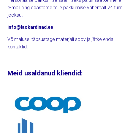
Personaalse pakkumise saamiseks palun saatke meile
e-mail ning edastame teile pakkumise vähemalt 24 tunni
jooksul.
info@laokardinad.ee
Võimalusel täpsustage materjali soov ja jätke enda
kontaktid.
Meid usaldanud kliendid: