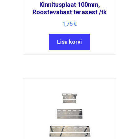
Kinnitusplaat 100mm,
Roostevabast terasest /tk
1,75
€
Lisa korvi