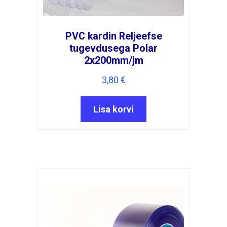
PVC kardin Reljeefse
tugevdusega Polar
2x200mm/jm
3,80
€
Lisa korvi