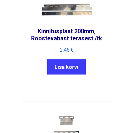
Kinnitusplaat 200mm,
Roostevabast terasest /tk
2,45
€
Lisa korvi