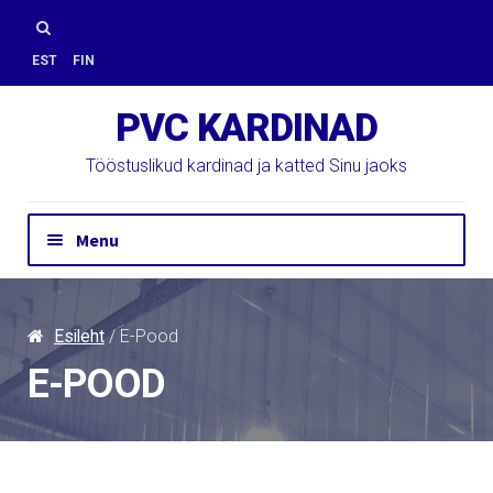
Skip
Skip
to
to
Otsi:
EST
FIN
navigation
content
PVC KARDINAD
Tööstuslikud kardinad ja katted Sinu jaoks
Menu
Hinnapäring
Kontakt
Esileht
/ E-Pood
Paigaldus
E-POOD
PVC Kardinad
E-Pood