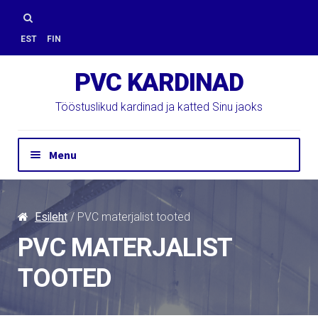
Skip
Skip
to
to
Otsi:
EST
FIN
navigation
content
PVC KARDINAD
Tööstuslikud kardinad ja katted Sinu jaoks
Menu
Hinnapäring
Kontakt
Esileht
/ PVC materjalist tooted
Paigaldus
PVC MATERJALIST
PVC Kardinad
E-Pood
TOOTED