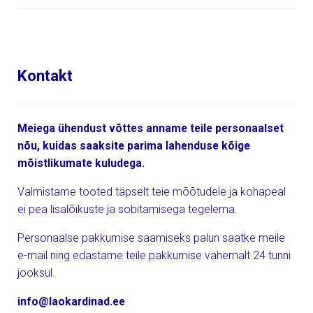
Kontakt
Meiega ühendust võttes anname teile personaalset
nõu, kuidas saaksite parima lahenduse kõige
mõistlikumate kuludega.
Valmistame tooted täpselt teie mõõtudele ja kohapeal
ei pea lisalõikuste ja sobitamisega tegelema.
Personaalse pakkumise saamiseks palun saatke meile
e-mail ning edastame teile pakkumise vähemalt 24 tunni
jooksul.
info@laokardinad.ee