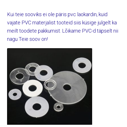
Kui teie sooviks ei ole päris pvc laokardin, kuid
vajate PVC materjalist tooteid siis küsige julgelt ka
meilt toodete pakkumist. Lõikame PVC-d täpselt nii
nagu Teie soov on!