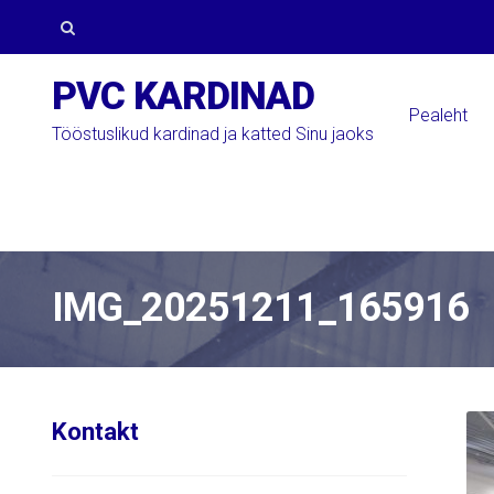
Skip
Skip
to
to
Otsi:
PVC KARDINAD
navigation
content
Pealeht
Tööstuslikud kardinad ja katted Sinu jaoks
IMG_20251211_165916
Kontakt