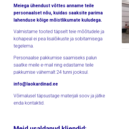
Meiega ühendust võttes anname teile
personaalset nõu, kuidas saaksite parima
lahenduse kõige mõistlikumate kuludega.
Valmistame tooted täpselt teie mõõtudele ja
kohapeal ei pea lisalõikuste ja sobitamisega
tegelema.
Personaalse pakkumise saamiseks palun
saatke meile e-mail ning edastame teile
pakkumise vähemalt 24 tunni jooksul.
info@laokardinad.ee
Võimalusel täpsustage materjali soov ja jätke
enda kontaktid.
Meid usaldanud kliendid: