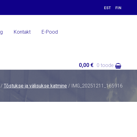
EST
FIN
ng
Kontakt
E-Pood
0,00 €
0 toode
/
Tõstukse ja välisukse katmine
/ IMG_20251211_165916