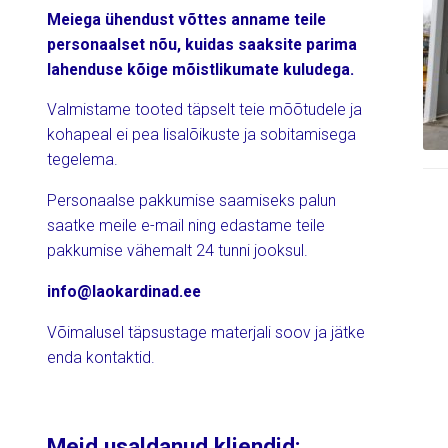
Meiega ühendust võttes anname teile
personaalset nõu, kuidas saaksite parima
lahenduse kõige mõistlikumate kuludega.
Valmistame tooted täpselt teie mõõtudele ja
kohapeal ei pea lisalõikuste ja sobitamisega
tegelema.
Personaalse pakkumise saamiseks palun
saatke meile e-mail ning edastame teile
pakkumise vähemalt 24 tunni jooksul.
info@laokardinad.ee
Võimalusel täpsustage materjali soov ja jätke
enda kontaktid.
Meid usaldanud kliendid: