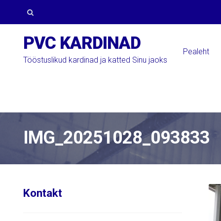
Skip
Skip
to
to
Otsi:
PVC KARDINAD
navigation
content
Pealeht
Tööstuslikud kardinad ja katted Sinu jaoks
IMG_20251028_093833
Kontakt