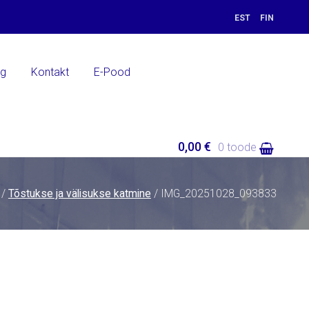
EST
FIN
ng
Kontakt
E-Pood
0,00 €
0 toode
/
Tõstukse ja välisukse katmine
/ IMG_20251028_093833