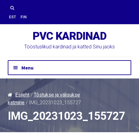
Skip
Skip
to
to
Otsi:
EST
FIN
navigation
content
PVC KARDINAD
Tööstuslikud kardinad ja katted Sinu jaoks
Menu
Hinnapäring
Kontakt
Esileht
/
Tõstukse ja välisukse
Paigaldus
katmine
/ IMG_20231023_155727
PVC Kardinad
IMG_20231023_155727
E-Pood