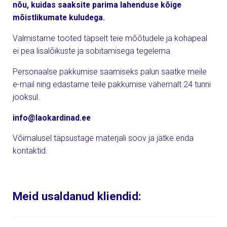
nõu, kuidas saaksite parima lahenduse kõige
mõistlikumate kuludega.
Valmistame tooted täpselt teie mõõtudele ja kohapeal
ei pea lisalõikuste ja sobitamisega tegelema.
Personaalse pakkumise saamiseks palun saatke meile
e-mail ning edastame teile pakkumise vähemalt 24 tunni
jooksul.
info@laokardinad.ee
Võimalusel täpsustage materjali soov ja jätke enda
kontaktid.
Meid usaldanud kliendid: