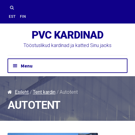
Skip
Skip
to
to
Otsi:
EST
FIN
navigation
content
PVC KARDINAD
Tööstuslikud kardinad ja katted Sinu jaoks
Menu
Hinnapäring
Kontakt
Esileht
/
Tent kardin
/ Autotent
Paigaldus
AUTOTENT
PVC Kardinad
E-Pood