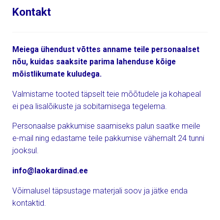
Kontakt
Meiega ühendust võttes anname teile personaalset
nõu, kuidas saaksite parima lahenduse kõige
mõistlikumate kuludega.
Valmistame tooted täpselt teie mõõtudele ja kohapeal
ei pea lisalõikuste ja sobitamisega tegelema.
Personaalse pakkumise saamiseks palun saatke meile
e-mail ning edastame teile pakkumise vähemalt 24 tunni
jooksul.
info@laokardinad.ee
Võimalusel täpsustage materjali soov ja jätke enda
kontaktid.