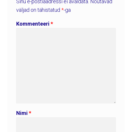
Sinu e-postiaadressi ei avaldata.
Nõutavad
väljad on tähistatud
*
-ga
Kommenteeri
*
Nimi
*