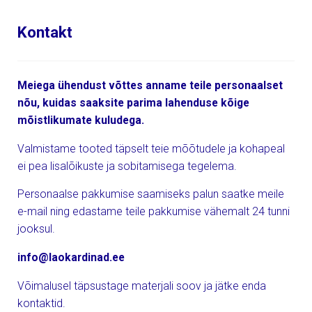
Kontakt
Meiega ühendust võttes anname teile personaalset
nõu, kuidas saaksite parima lahenduse kõige
mõistlikumate kuludega.
Valmistame tooted täpselt teie mõõtudele ja kohapeal
ei pea lisalõikuste ja sobitamisega tegelema.
Personaalse pakkumise saamiseks palun saatke meile
e-mail ning edastame teile pakkumise vähemalt 24 tunni
jooksul.
info@laokardinad.ee
Võimalusel täpsustage materjali soov ja jätke enda
kontaktid.