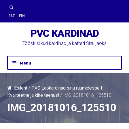
Skip
Skip
to
to
Otsi:
EST
FIN
navigation
content
PVC KARDINAD
Tööstuslikud kardinad ja katted Sinu jaoks
Menu
Hinnapäring
Kontakt
Esileht
/
PVC Laokardinad sinu ruumidesse !
Paigaldus
Kvaliteetne ja kiire teenus!
/ IMG_20181016_125510
PVC Kardinad
IMG_20181016_125510
E-Pood