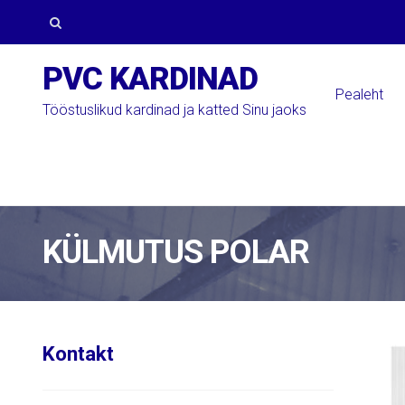
Skip
Skip
to
to
Otsi:
PVC KARDINAD
navigation
content
Pealeht
Tööstuslikud kardinad ja katted Sinu jaoks
KÜLMUTUS POLAR
Kontakt