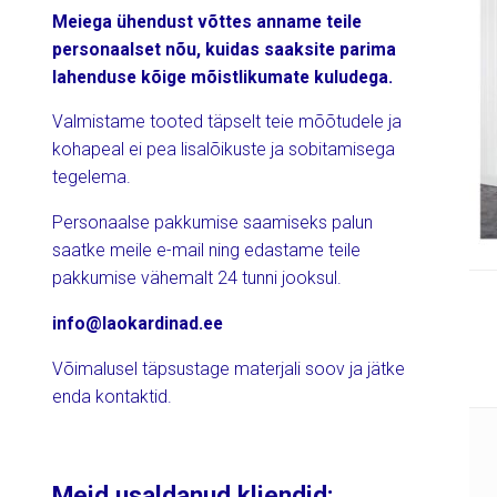
Meiega ühendust võttes anname teile
personaalset nõu, kuidas saaksite parima
lahenduse kõige mõistlikumate kuludega.
Valmistame tooted täpselt teie mõõtudele ja
kohapeal ei pea lisalõikuste ja sobitamisega
tegelema.
Personaalse pakkumise saamiseks palun
saatke meile e-mail ning edastame teile
pakkumise vähemalt 24 tunni jooksul.
info@laokardinad.ee
Võimalusel täpsustage materjali soov ja jätke
enda kontaktid.
Meid usaldanud kliendid: