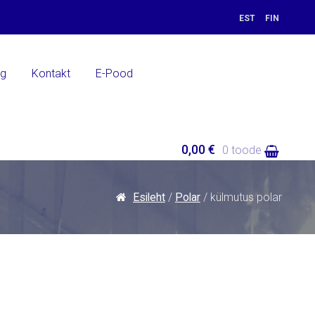
EST
FIN
ng
Kontakt
E-Pood
0,00 €
0 toode
Esileht
/
Polar
/ külmutus polar