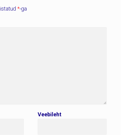
histatud
*
-ga
Veebileht