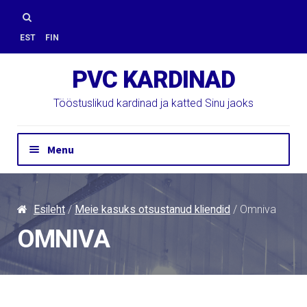
Skip
Skip
to
to
Otsi:
EST
FIN
navigation
content
PVC KARDINAD
Tööstuslikud kardinad ja katted Sinu jaoks
Menu
Hinnapäring
Kontakt
Esileht
/
Meie kasuks otsustanud kliendid
/ Omniva
Paigaldus
OMNIVA
PVC Kardinad
E-Pood