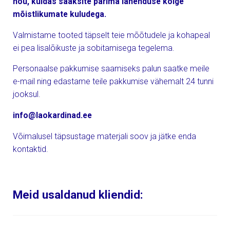
nõu, kuidas saaksite parima lahenduse kõige
mõistlikumate kuludega.
Valmistame tooted täpselt teie mõõtudele ja kohapeal
ei pea lisalõikuste ja sobitamisega tegelema.
Personaalse pakkumise saamiseks palun saatke meile
e-mail ning edastame teile pakkumise vähemalt 24 tunni
jooksul.
info@laokardinad.ee
Võimalusel täpsustage materjali soov ja jätke enda
kontaktid.
Meid usaldanud kliendid: