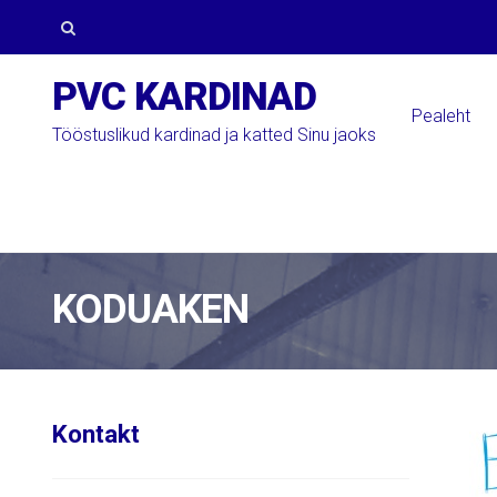
Skip
Skip
to
to
Otsi:
PVC KARDINAD
navigation
content
Pealeht
Tööstuslikud kardinad ja katted Sinu jaoks
KODUAKEN
Kontakt