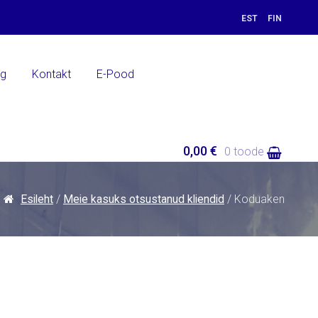
EST
FIN
ng
Kontakt
E-Pood
0,00 €
0 toode
Esileht
/
Meie kasuks otsustanud kliendid
/ Koduaken