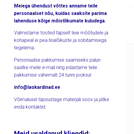
Meiega ühendust võttes anname teile
personaalset nõu, kuidas saaksite parima
lahenduse kõige mõistlikumate kuludega.
Valmistame tooted täpselt teie mõõtudele ja
kohapeal ei pea lisalõikuste ja sobitamisega
tegelema.
Personaalse pakkumise saamiseks palun
saatke meile e-mail ning edastame teile
pakkumise vähemalt 24 tunni jooksul.
info@laokardinad.ee
Võimalusel täpsustage materjali soov ja jätke
enda kontaktid.
Meid usaldanud kliendid: