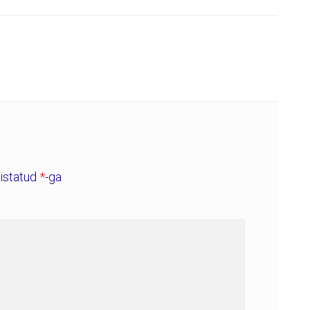
histatud
*
-ga