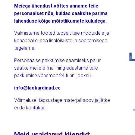
Meiega ühendust võttes anname teile
personaalset nõu, kuidas saaksite parima
lahenduse kõige mõistlikumate kuludega.
Valmistame tooted täpselt teie mõõtudele ja
kohapeal ei pea lisalõikuste ja sobitamisega
tegelema.
Personaalse pakkumise saamiseks palun
saatke meile e-mail ning edastame teile
pakkumise vähemalt 24 tunni jooksul.
info@laokardinad.ee
Võimalusel täpsustage materjali soov ja jätke
Na
enda kontaktid.
Meid usaldanud kliendid: