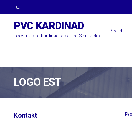
Skip
Skip
to
to
Otsi:
PVC KARDINAD
navigation
content
Pealeht
Tööstuslikud kardinad ja katted Sinu jaoks
LOGO EST
Po
Kontakt