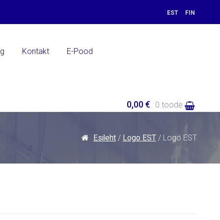
EST
FIN
ng
Kontakt
E-Pood
0,00 €
0 toode
Esileht
/
Logo EST
/ Logo EST