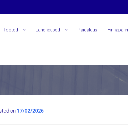
Tooted
Lahendused
Paigaldus
Hinnapäri
sted on
17/02/2026