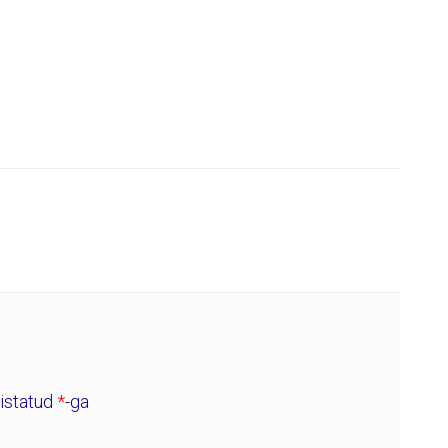
histatud
*
-ga