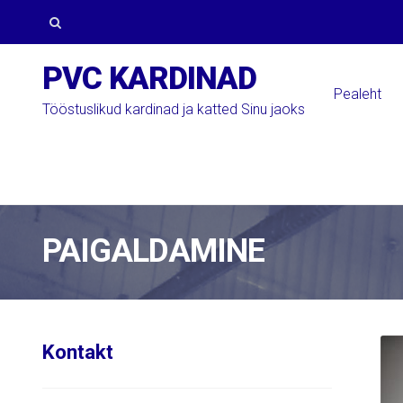
Skip
Skip
to
to
Otsi:
PVC KARDINAD
navigation
content
Pealeht
Tööstuslikud kardinad ja katted Sinu jaoks
PAIGALDAMINE
Kontakt