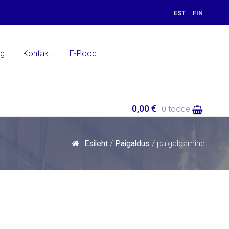
EST
FIN
ng
Kontakt
E-Pood
0,00 €
0 toode
Esileht
/
Paigaldus
/ paigaldamine