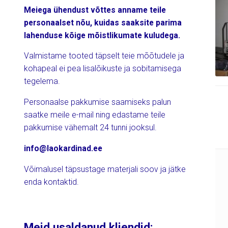
Meiega ühendust võttes anname teile
personaalset nõu, kuidas saaksite parima
lahenduse kõige mõistlikumate kuludega.
Valmistame tooted täpselt teie mõõtudele ja
kohapeal ei pea lisalõikuste ja sobitamisega
tegelema.
Personaalse pakkumise saamiseks palun
saatke meile e-mail ning edastame teile
pakkumise vähemalt 24 tunni jooksul.
info@laokardinad.ee
Võimalusel täpsustage materjali soov ja jätke
enda kontaktid.
Meid usaldanud kliendid: