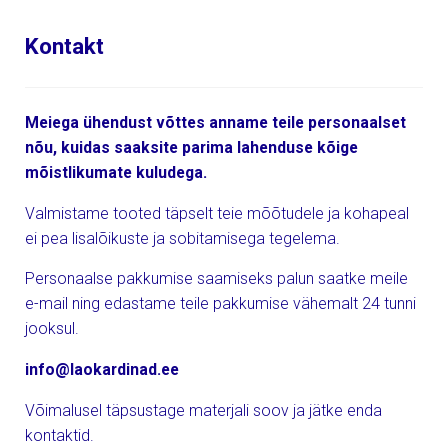
Kontakt
Meiega ühendust võttes anname teile personaalset
nõu, kuidas saaksite parima lahenduse kõige
mõistlikumate kuludega.
Valmistame tooted täpselt teie mõõtudele ja kohapeal
ei pea lisalõikuste ja sobitamisega tegelema.
Personaalse pakkumise saamiseks palun saatke meile
e-mail ning edastame teile pakkumise vähemalt 24 tunni
jooksul.
info@laokardinad.ee
Võimalusel täpsustage materjali soov ja jätke enda
kontaktid.