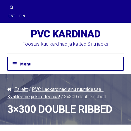
Skip
Skip
to
to
Otsi:
EST
FIN
navigation
content
PVC KARDINAD
Tööstuslikud kardinad ja katted Sinu jaoks
Menu
Hinnapäring
Kontakt
Esileht
/
PVC Laokardinad sinu ruumidesse !
Paigaldus
Kvaliteetne ja kiire teenus!
/ 3×300 double ribbed
PVC Kardinad
3×300 DOUBLE RIBBED
E-Pood