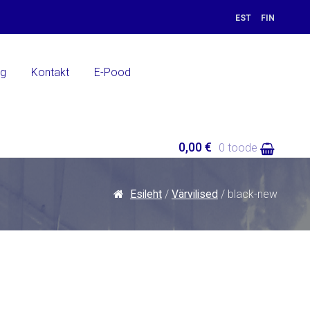
EST
FIN
ng
Kontakt
E-Pood
0,00 €
0 toode
Esileht
/
Värvilised
/ black-new