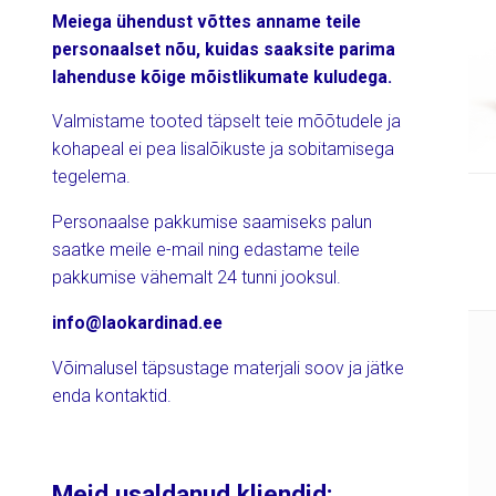
Meiega ühendust võttes anname teile
personaalset nõu, kuidas saaksite parima
lahenduse kõige mõistlikumate kuludega.
Valmistame tooted täpselt teie mõõtudele ja
kohapeal ei pea lisalõikuste ja sobitamisega
tegelema.
Personaalse pakkumise saamiseks palun
saatke meile e-mail ning edastame teile
pakkumise vähemalt 24 tunni jooksul.
info@laokardinad.ee
Võimalusel täpsustage materjali soov ja jätke
enda kontaktid.
Meid usaldanud kliendid: