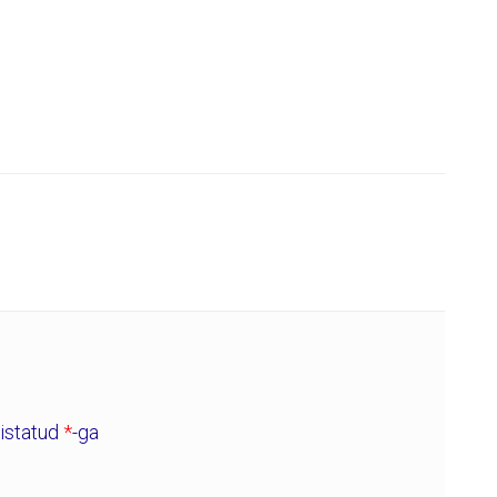
histatud
*
-ga