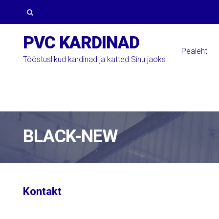
Skip
Skip
to
to
Otsi:
PVC KARDINAD
navigation
content
Pealeht
Tööstuslikud kardinad ja katted Sinu jaoks
BLACK-NEW
Kontakt